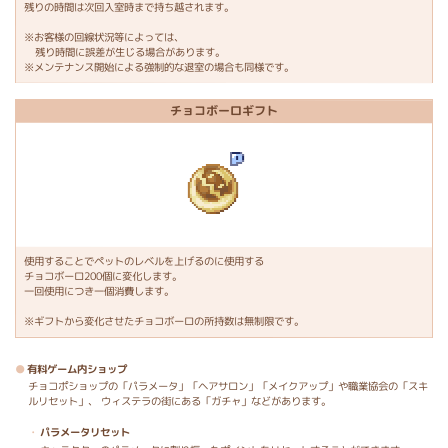
残りの時間は次回入室時まで持ち越されます。
※お客様の回線状況等によっては、
残り時間に誤差が生じる場合があります。
※メンテナンス開始による強制的な退室の場合も同様です。
チョコボーロギフト
使用することでペットのレベルを上げるのに使用する
チョコボーロ200個に変化します。
一回使用につき一個消費します。
※ギフトから変化させたチョコボーロの所持数は無制限です。
有料ゲーム内ショップ
チョコポショップの「パラメータ」「ヘアサロン」「メイクアップ」や職業協会の「スキ
ルリセット」、 ウィステラの街にある「ガチャ」などがあります。
パラメータリセット