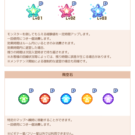
モンスターを倒してもらえる経験値を一定時間アップします。
一回使用につき一個消費します。
効果時間はルーム内にいるときのみ消費されます。
効果時間内に退室した場合、
残りの時間は次回入室時まで持ち越されます。
※お客様の回線状況等によっては、残り時間に誤差が生じる場合があります。
※メンテナンス開始による強制的な退室の場合も同様です。
飛空石
特定のマップへ瞬時に移動することができます。
一回使用につき一個消費します。
※ビギナー星/フリー星以外では利用できません。