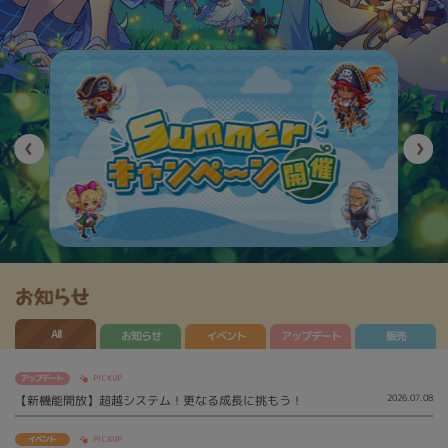
All
アップデート
お知らせ
イベント
販売
アップデート
PICKUP
【新機能開放】超越システム！更なる成長に挑もう！
2026.07.08
イベント
PICKUP