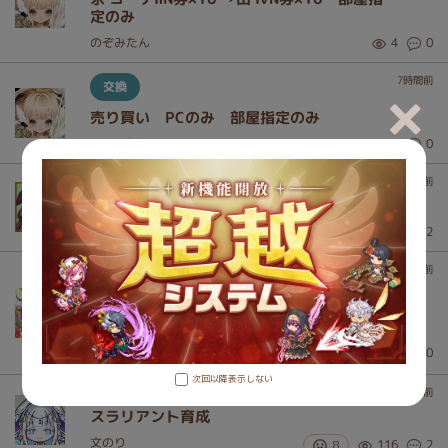
定のみ
のぞみたん
4
0
7
時間前
交換
売り買い PCのみ 部屋指定のみ
のぞみたん
10
0
9
時間前
使う方いたらどうぞ
ブタ11
140
2
13
時間前
日記
残業20時間の週末，チョコランで最高のオ
タクと出会った話
秘密ー＾＾
3
167
0
次回以降表示しない
15
時間前
スラリアント育成
文のり
8
116
2