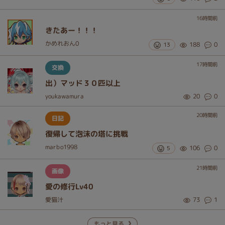
16
時間前
きたあー！！！
かめれおん0
13
188
0
17
時間前
交換
出）マッド３０匹以上
youkawamura
20
0
20
時間前
日記
復帰して泡沫の塔に挑戦
marbo1998
5
106
0
21
時間前
画像
愛の修行Lv40
愛猫汁
73
1
もっと見る