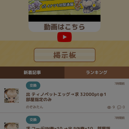
動画はこちら
ランキング
新着記事
7
時間前
交換
出 ティノペットエッグ→求 32000pt＠1
部屋指定のみ
のぞみたん
9
0
7
時間前
交換
求 コーデⅡN券×10 →出 ⅣN券×10 部屋指